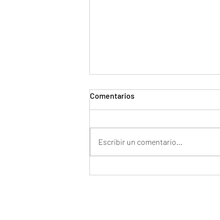
Comentarios
Escribir un comentario...
Muebles en Tuluá: Guía
Completa de Cuidado y
Mantenimiento
Ardeco Muebles Tuluá