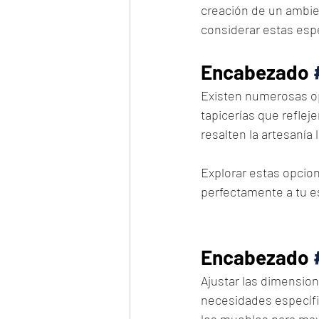
creación de un ambie
considerar estas espe
Encabezado 
Existen numerosas op
tapicerías que refleje
resalten la artesanía l
Explorar estas opcio
perfectamente a tu est
Encabezado 
Ajustar las dimension
necesidades específi
los muebles para maxi