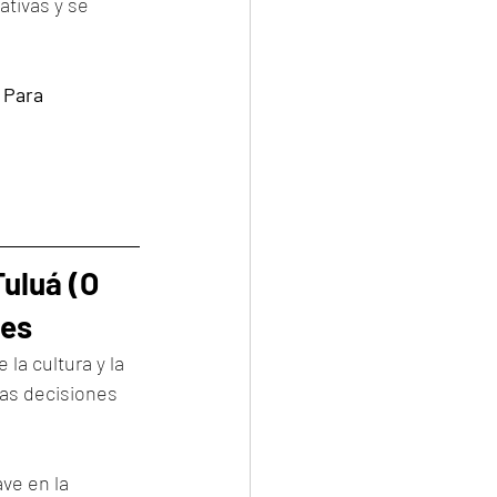
tivas y se 
 Para 
uluá (O 
les
la cultura y la 
 las decisiones 
ve en la 