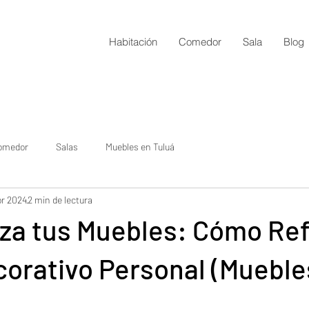
Habitación
Comedor
Sala
Blog
omedor
Salas
Muebles en Tuluá
br 2024
2 min de lectura
za tus Muebles: Cómo Refl
corativo Personal (Mueble