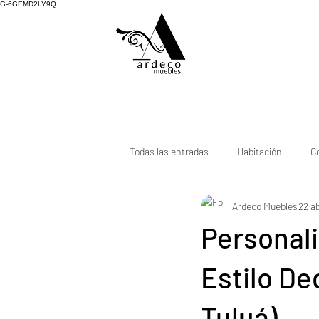
G-6GEMD2LY9Q
Todas las entradas
Habitación
C
Ardeco Muebles
22 a
Personali
Estilo De
Tuluá)