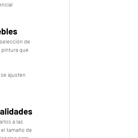
ncial 
ebles
selección de 
 pintura que 
se ajusten 
nalidades
rlos a las 
 el tamaño de 
ionales para 