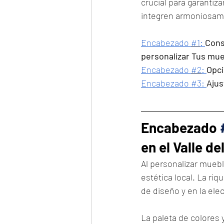
crucial para garantiz
integren armoniosame
Encabezado 
#1
: 
Cons
personalizar Tus mu
Encabezado 
#2
: 
Opci
Encabezado #3: 
Ajus
Encabezado 
en el Valle d
Al personalizar mueble
estética local. La riq
de diseño y en la ele
La paleta de colores 