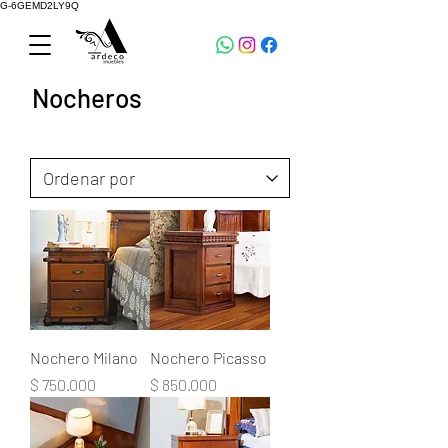
G-6GEMD2LY9Q
Nocheros
Nochero Milano
Nochero Picasso
Precio
Precio
$ 750.000
$ 850.000