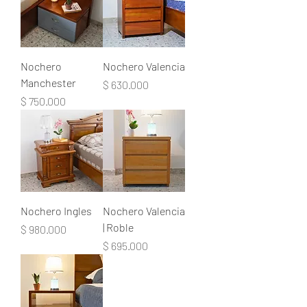
Nochero
Nochero Valencia
Manchester
Precio
$ 630.000
Precio
$ 750.000
Nochero Ingles
Nochero Valencia
| Roble
Precio
$ 980.000
Precio
$ 695.000