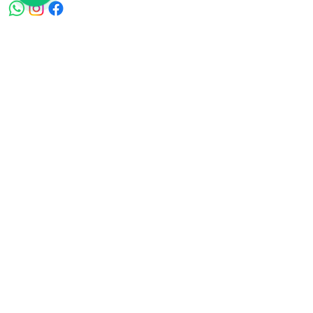
ardeco-muebles@hotmail.com
Tel.
315 541 6311 - (602) 225
4560
Información Adicional
Políticas de garantía y servicio.
Blog
¿Quienes somos?
Formulario de suscripción
email
Enviar