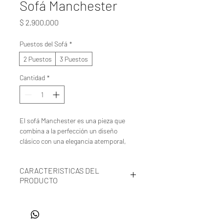
Sofá Manchester
Precio
$ 2.900.000
Puestos del Sofá
*
2 Puestos
3 Puestos
Cantidad
*
El sofá Manchester es una pieza que
combina a la perfección un diseño
clásico con una elegancia atemporal,
logrando un estilo sofisticado que
transforma cualquier espacio en un
CARACTERISTICAS DEL
ambiente lleno de tranquilidad y
PRODUCTO
comodidad.
🪑 COLORES: El color de la madera
Su presencia en la sala no solo resalta
puede ser café, wengle, negro o decape.
por su forma refinada, sino también por
🌲 MADERA: Fabricado en cedro rosado.