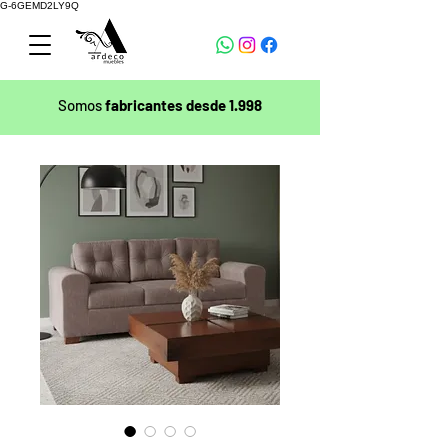
G-6GEMD2LY9Q
Somos
fabricantes desde 1.998