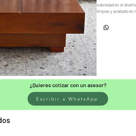
sobriedad en el diseño
limpias y acabado en 
atemporal que se adapt
El detalle de superfi
modernidad, mientras 
y presencia. Ideal pa
distinción, esta mesa
ambiente cálido y sofi
¿Quieres cotizar con un asesor?
Escribir a WhatsApp
dos