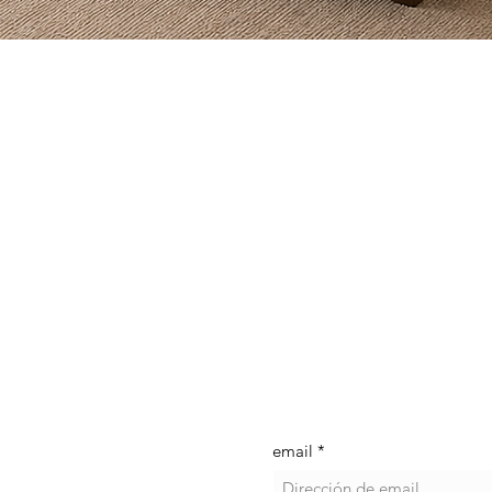
Vista rápida
Información Adicional
uá
Políticas de garantía y servici
a clara - Tuluá.
Blog
¿Quienes somos?
Formulario de suscri
email