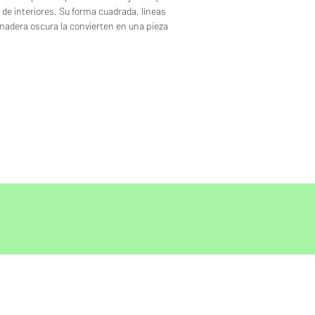
 de interiores. Su forma cuadrada, líneas
madera oscura la convierten en una pieza
a a cualquier estilo de sala.
cie segmentada añade un sutil toque de
que su base sólida transmite estabilidad
ra quienes buscan funcionalidad con
 es el complemento perfecto para un
sticado.