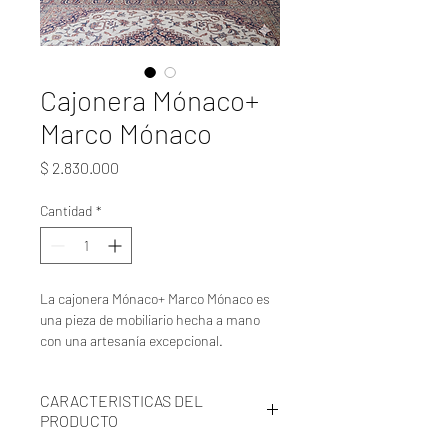
Cajonera Mónaco+
Marco Mónaco
Precio
$ 2.830.000
Cantidad
*
La cajonera Mónaco+ Marco Mónaco es
una pieza de mobiliario hecha a mano
con una artesanía excepcional.
Fabricada en cedro rosado, esta
cajonera ofrece durabilidad y belleza
CARACTERISTICAS DEL
natural.
PRODUCTO
Su diseño clásico y bellísimo la hace